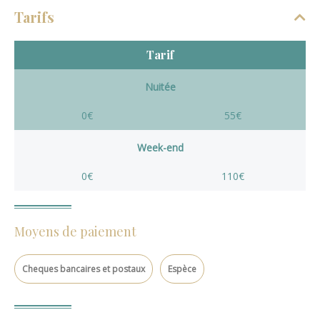
Tarifs
Tarif
Nuitée
0€
55€
Week-end
0€
110€
Moyens de paiement
Cheques bancaires et postaux
Espèce