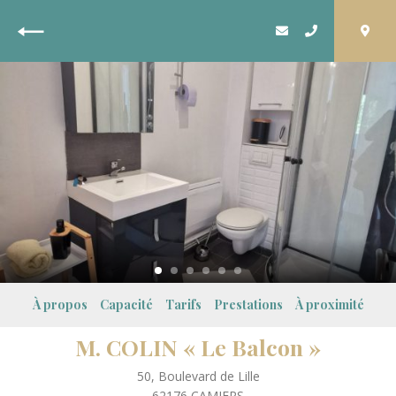
Retour
À propos
Capacité
Tarifs
Prestations
À proximité
M. COLIN « Le Balcon »
50, Boulevard de Lille
62176
CAMIERS