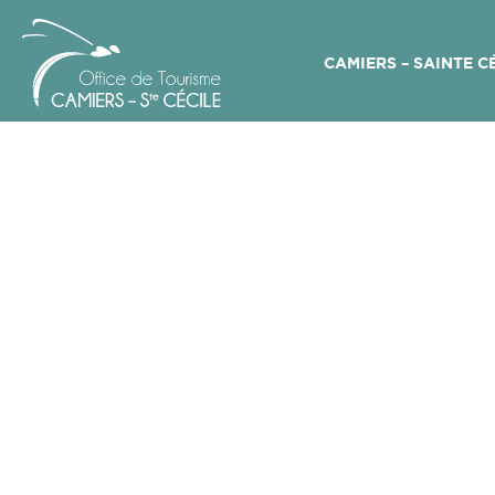
CAMIERS – SAINTE C
Office
de
Tourisme
Camiers
–
Sainte
Cécile