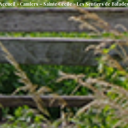
Accueil
»
Camiers – Sainte Cécile
»
Les Sentiers de Balade