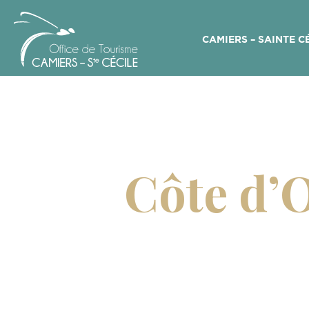
CAMIERS – SAINTE C
Office
de
Tourisme
Camiers
Côte d’O
–
Sainte
Cécile