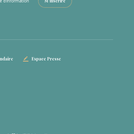
re d’information
M'inscrire
ondaire
Espace Presse